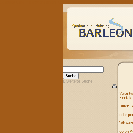
Schönes Cafe´mit erstklassigem Kuchen, leckere Eisbecher,Pralinen und Bac
Erweiterte Suche
Verantw
Kontakt
Ulrich 
oder pe
Wir ver
deren A