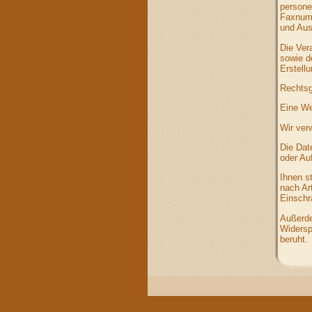
persone
Faxnumm
und Aus
Die Ver
sowie d
Erstell
Rechtsg
Eine Wei
Wir ver
Die Dat
oder Au
Ihnen s
nach Ar
Einschr
Außerde
Widersp
beruht.