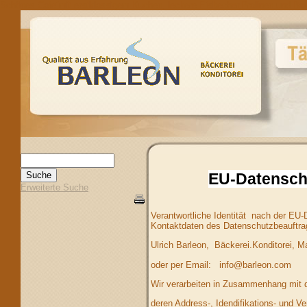
Schönes Cafe´mit erstklassigem Kuchen, leckere Eisbecher,Pralinen und Bac
EU-Datensch
Erweiterte Suche
Verantwortliche Identität nach der EU
Kontaktdaten des Datenschutzbeauftra
Ulrich Barleon, Bäckerei.Konditorei, M
oder per Email: info@barleon.com
Wir verarbeiten in Zusammenhang mit 
deren Address-, Idendifikations- und V